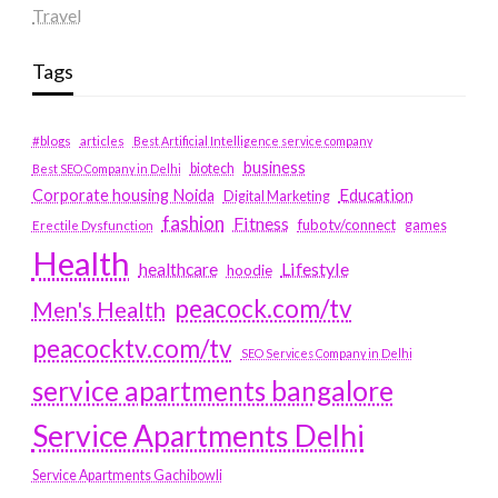
Travel
Tags
#blogs
articles
Best Artificial Intelligence service company
business
biotech
Best SEO Company in Delhi
Education
Corporate housing Noida
Digital Marketing
fashion
Fitness
fubotv/connect
games
Erectile Dysfunction
Health
Lifestyle
healthcare
hoodie
peacock.com/tv
Men's Health
peacocktv.com/tv
SEO Services Company in Delhi
service apartments bangalore
Service Apartments Delhi
Service Apartments Gachibowli