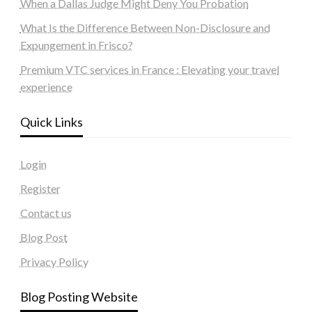
When a Dallas Judge Might Deny You Probation
What Is the Difference Between Non-Disclosure and
Expungement in Frisco?
Premium VTC services in France : Elevating your travel
experience
Quick Links
Login
Register
Contact us
Blog Post
Privacy Policy
Blog Posting Website