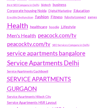
business
biotech
Best SEO Company in Delhi
Education
Corporate housing Noida
Digital Marketing
fashion
Fitness
fubotv/connect
games
Erectile Dysfunction
Health
Lifestyle
healthcare
hoodie
peacock.com/tv
Men's Health
peacocktv.com/tv
SEO Services Company in Delhi
service apartments bangalore
Service Apartments Delhi
Service Apartments Gachibowli
SERVICE APARTMENTS
GURGAON
Service Apartments Hitech City
Service Apartments HSR Layout