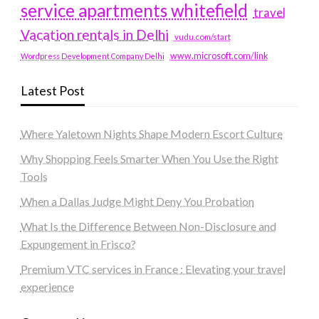
service apartments whitefield
travel
Vacation rentals in Delhi
vudu.com/start
www.microsoft.com/link
Wordpress Development Company Delhi
Latest Post
Where Yaletown Nights Shape Modern Escort Culture
Why Shopping Feels Smarter When You Use the Right
Tools
When a Dallas Judge Might Deny You Probation
What Is the Difference Between Non-Disclosure and
Expungement in Frisco?
Premium VTC services in France : Elevating your travel
experience