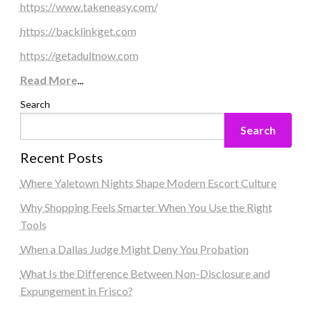
https://www.takeneasy.com/
https://backlinkget.com
https://getadultnow.com
Read More
...
Search
Search
Recent Posts
Where Yaletown Nights Shape Modern Escort Culture
Why Shopping Feels Smarter When You Use the Right
Tools
When a Dallas Judge Might Deny You Probation
What Is the Difference Between Non-Disclosure and
Expungement in Frisco?