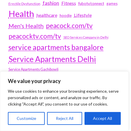
fashion
Fitness
fubotv/connect
games
Erectile Dysfunction
Health
Lifestyle
healthcare
hoodie
peacock.com/tv
Men's Health
peacocktv.com/tv
SEO Services Company in Delhi
service apartments bangalore
Service Apartments Delhi
Service Apartments Gachibowli
SERVICE APARTMENTS
We value your privacy
GURGAON
We use cookies to enhance your browsing experience, serve
personalized ads or content, and analyze our traffic. By
Service Apartments Hitech City
clicking "Accept All", you consent to our use of cookies.
Service Apartments HSR Layout
service apartments HSR layouts
Customize
Reject All
Accept All
Service Apartments Hyderabad