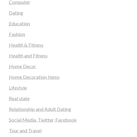
Computer
Dating
Education
Fashion
Health & Fitness
Health and Fitness
Home Decor
Home Decoration Items
Lifestyle
Real state
Relationship and Adult Dating
Social Media, Twitter, Facebook
Tour and Travel