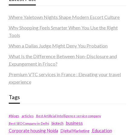
Where Yaletown Nights Shape Modern Escort Culture
Why Shopping Feels Smarter When You Use the Right
Tools
When a Dallas Judge Might Deny You Probation
What Is the Difference Between Non-Disclosure and
Expungement in Frisco?
Premium VTC services in France : Elevating your travel
experience
Tags
#blogs
articles
Best Artificial Intelligence service company
business
biotech
Best SEO Company in Delhi
Education
Corporate housing Noida
Digital Marketing