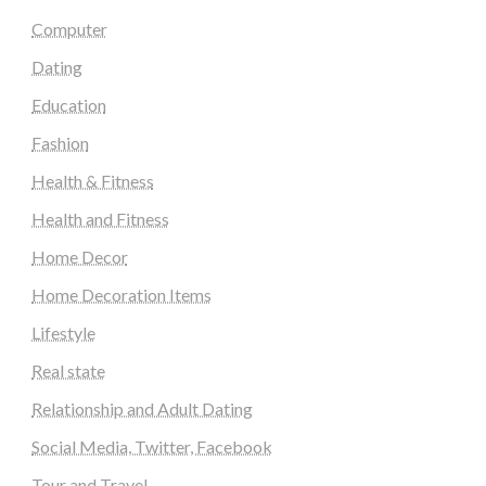
Computer
Dating
Education
Fashion
Health & Fitness
Health and Fitness
Home Decor
Home Decoration Items
Lifestyle
Real state
Relationship and Adult Dating
Social Media, Twitter, Facebook
Tour and Travel