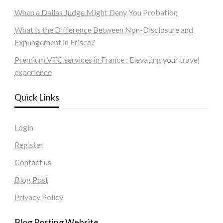
When a Dallas Judge Might Deny You Probation
What Is the Difference Between Non-Disclosure and
Expungement in Frisco?
Premium VTC services in France : Elevating your travel
experience
Quick Links
Login
Register
Contact us
Blog Post
Privacy Policy
Blog Posting Website