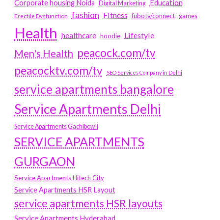
Education
Corporate housing Noida
Digital Marketing
fashion
Fitness
fubotv/connect
games
Erectile Dysfunction
Health
Lifestyle
healthcare
hoodie
peacock.com/tv
Men's Health
peacocktv.com/tv
SEO Services Company in Delhi
service apartments bangalore
Service Apartments Delhi
Service Apartments Gachibowli
SERVICE APARTMENTS
GURGAON
Service Apartments Hitech City
Service Apartments HSR Layout
service apartments HSR layouts
Service Apartments Hyderabad