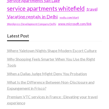
Service Apartments Salt Lake
service apartments whitefield
travel
Vacation rentals in Delhi
vudu.com/start
www.microsoft.com/link
Wordpress Development Company Delhi
Latest Post
Where Yaletown Nights Shape Modern Escort Culture
Why Shopping Feels Smarter When You Use the Right
Tools
When a Dallas Judge Might Deny You Probation
What Is the Difference Between Non-Disclosure and
Expungement in Frisco?
Premium VTC services in France : Elevating your travel
experience