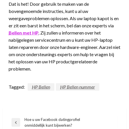
Dat is het! Door gebruik te maken van de
bovengenoemde instructies, kunt u al uw
weergaveproblemen oplossen. Als uw laptop kapot is en
er zit een barst in het scherm, bel dan onze experts via
Bellen met HP
. Zij zullen u informeren over het
nabijgelegen servicecentrum en u kunt uw HP-laptop
laten repareren door onze hardware-engineer. Aarzel niet
om onze ondersteunings experts om hulp te vragen bij
het oplossen van uw HP productgerelateerde
problemen.
Tagged:
HP Bellen
HP Bellen nummer
Post
Hoe u uw Facebook datingprofiel
Previous
onmiddellijk kunt bijwerken?
navigation