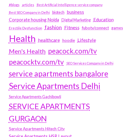
#blogs
articles
Best Artificial Intelligence service company
business
biotech
Best SEO Company in Delhi
Education
Corporate housing Noida
Digital Marketing
fashion
Fitness
fubotv/connect
games
Erectile Dysfunction
Health
Lifestyle
healthcare
hoodie
peacock.com/tv
Men's Health
peacocktv.com/tv
SEO Services Company in Delhi
service apartments bangalore
Service Apartments Delhi
Service Apartments Gachibowli
SERVICE APARTMENTS
GURGAON
Service Apartments Hitech City
Service Apartments HSR Layout