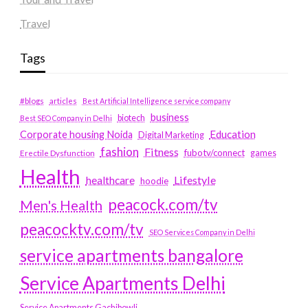
Travel
Tags
#blogs
articles
Best Artificial Intelligence service company
business
biotech
Best SEO Company in Delhi
Education
Corporate housing Noida
Digital Marketing
fashion
Fitness
fubotv/connect
games
Erectile Dysfunction
Health
Lifestyle
healthcare
hoodie
peacock.com/tv
Men's Health
peacocktv.com/tv
SEO Services Company in Delhi
service apartments bangalore
Service Apartments Delhi
Service Apartments Gachibowli