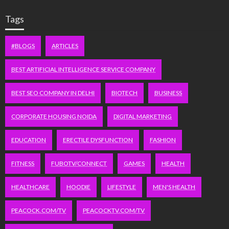
Tags
#BLOGS
ARTICLES
BEST ARTIFICIAL INTELLIGENCE SERVICE COMPANY
BEST SEO COMPANY IN DELHI
BIOTECH
BUSINESS
CORPORATE HOUSING NOIDA
DIGITAL MARKETING
EDUCATION
ERECTILE DYSFUNCTION
FASHION
FITNESS
FUBOTV/CONNECT
GAMES
HEALTH
HEALTHCARE
HOODIE
LIFESTYLE
MEN'S HEALTH
PEACOCK.COM/TV
PEACOCKTV.COM/TV