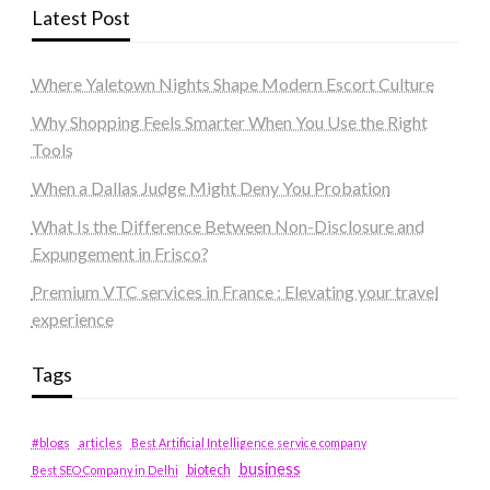
Latest Post
Where Yaletown Nights Shape Modern Escort Culture
Why Shopping Feels Smarter When You Use the Right
Tools
When a Dallas Judge Might Deny You Probation
What Is the Difference Between Non-Disclosure and
Expungement in Frisco?
Premium VTC services in France : Elevating your travel
experience
Tags
#blogs
articles
Best Artificial Intelligence service company
business
biotech
Best SEO Company in Delhi