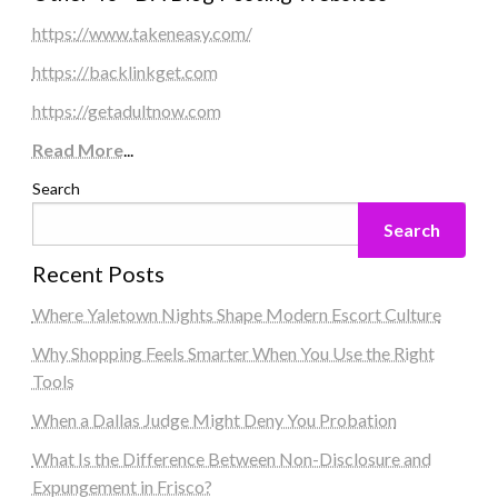
https://www.takeneasy.com/
https://backlinkget.com
https://getadultnow.com
Read More
...
Search
Search
Recent Posts
Where Yaletown Nights Shape Modern Escort Culture
Why Shopping Feels Smarter When You Use the Right
Tools
When a Dallas Judge Might Deny You Probation
What Is the Difference Between Non-Disclosure and
Expungement in Frisco?