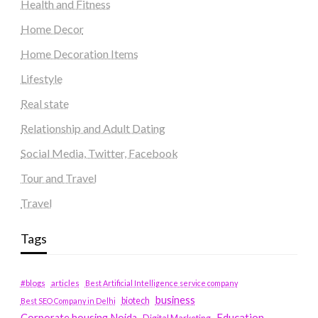
Health and Fitness
Home Decor
Home Decoration Items
Lifestyle
Real state
Relationship and Adult Dating
Social Media, Twitter, Facebook
Tour and Travel
Travel
Tags
#blogs
articles
Best Artificial Intelligence service company
business
biotech
Best SEO Company in Delhi
Education
Corporate housing Noida