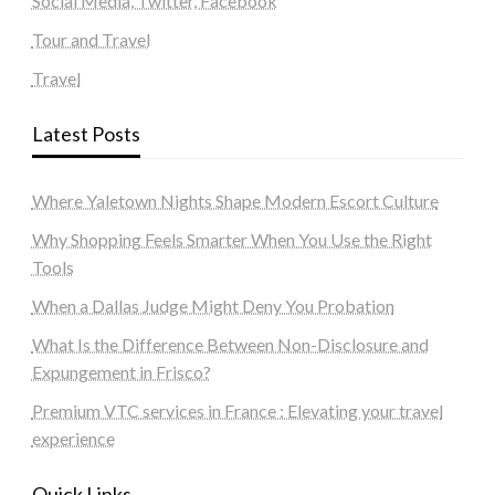
Social Media, Twitter, Facebook
Tour and Travel
Travel
Latest Posts
Where Yaletown Nights Shape Modern Escort Culture
Why Shopping Feels Smarter When You Use the Right
Tools
When a Dallas Judge Might Deny You Probation
What Is the Difference Between Non-Disclosure and
Expungement in Frisco?
Premium VTC services in France : Elevating your travel
experience
Quick Links