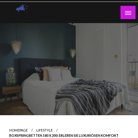
Skip
to
content
Guest Blogs Posting
HOMEPAGE
LIFESTYLE
BOXSPRINGBETTEN 180 X 200: ERLEBEN SIE LUXURIÖSEN KOMFORT