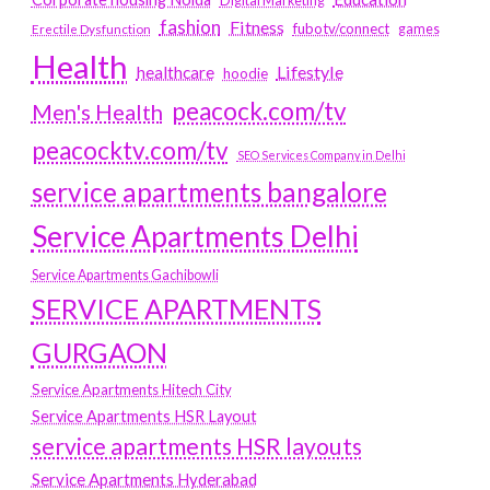
Digital Marketing
fashion
Fitness
fubotv/connect
games
Erectile Dysfunction
Health
Lifestyle
healthcare
hoodie
peacock.com/tv
Men's Health
peacocktv.com/tv
SEO Services Company in Delhi
service apartments bangalore
Service Apartments Delhi
Service Apartments Gachibowli
SERVICE APARTMENTS
GURGAON
Service Apartments Hitech City
Service Apartments HSR Layout
service apartments HSR layouts
Service Apartments Hyderabad