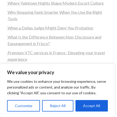
Where Yaletown Nights Shape Modern Escort Culture
Why Shopping Feels Smarter When You Use the Right
Tools
When a Dallas Judge Might Deny You Probation
What Is the Difference Between Non-Disclosure and
Expungement in Frisco?
Premium VTC services in France : Elevating your travel
experience
Category List
We value your privacy
We use cookies to enhance your browsing experience, serve
personalized ads or content, and analyze our traffic. By
Automobile
clicking "Accept All", you consent to our use of cookies.
Business
Customize
Reject All
Accept All
Computer
Dating