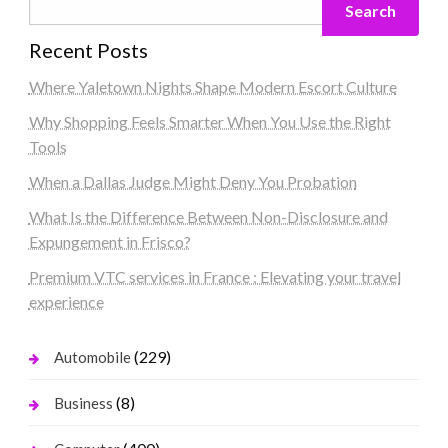
Search
Recent Posts
Where Yaletown Nights Shape Modern Escort Culture
Why Shopping Feels Smarter When You Use the Right
Tools
When a Dallas Judge Might Deny You Probation
What Is the Difference Between Non-Disclosure and
Expungement in Frisco?
Premium VTC services in France : Elevating your travel
experience
(229)
Automobile
(8)
Business