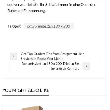
und verwandeln Sie Ihr Schlafzimmer in eine Oase der
Ruhe und Entspannung.
Tagged:
boxspringbetten 180 x 200
Post
Get Top Grades: Tips from Assignment Help
Previous
Services to Boost Your Marks
navigation
Post
Boxspringbetten 180 x 200: Erleben Sie
Next
luxuriösen Komfort
Post
YOU MIGHT ALSO LIKE