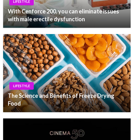
LIFESTYLE
With Cenforce 200, you can eliminate issues
with male erectile dysfunction
LIFESTYLE
The Science and Benefits of Freeze Drying
Food