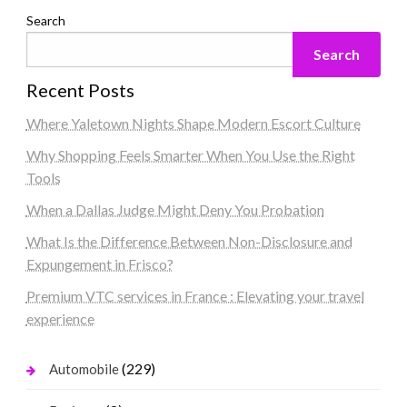
Search
Search
Recent Posts
Where Yaletown Nights Shape Modern Escort Culture
Why Shopping Feels Smarter When You Use the Right
Tools
When a Dallas Judge Might Deny You Probation
What Is the Difference Between Non-Disclosure and
Expungement in Frisco?
Premium VTC services in France : Elevating your travel
experience
(229)
Automobile