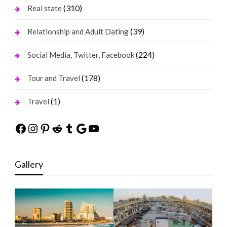
(310)
Real state
(39)
Relationship and Adult Dating
(224)
Social Media, Twitter, Facebook
(178)
Tour and Travel
(1)
Travel
Facebook
Instagram
Pinterest
Reddit
Tumblr
Google
YouTube
Gallery