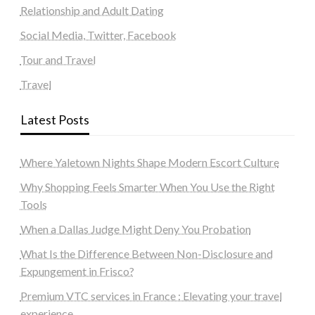
Relationship and Adult Dating
Social Media, Twitter, Facebook
Tour and Travel
Travel
Latest Posts
Where Yaletown Nights Shape Modern Escort Culture
Why Shopping Feels Smarter When You Use the Right
Tools
When a Dallas Judge Might Deny You Probation
What Is the Difference Between Non-Disclosure and
Expungement in Frisco?
Premium VTC services in France : Elevating your travel
experience