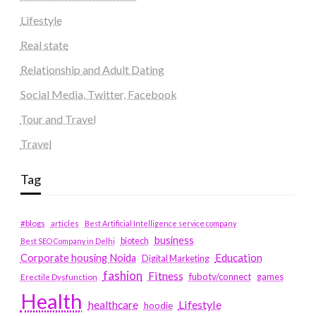
Lifestyle
Real state
Relationship and Adult Dating
Social Media, Twitter, Facebook
Tour and Travel
Travel
Tag
#blogs
articles
Best Artificial Intelligence service company
business
biotech
Best SEO Company in Delhi
Education
Corporate housing Noida
Digital Marketing
fashion
Fitness
fubotv/connect
games
Erectile Dysfunction
Health
Lifestyle
healthcare
hoodie