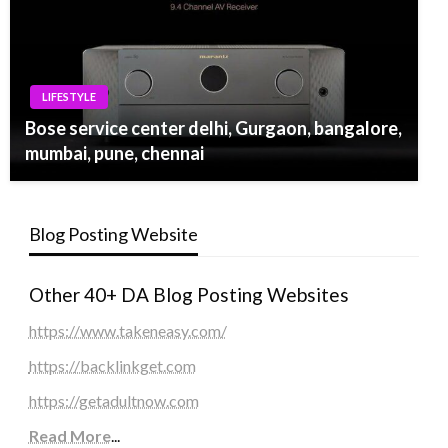
LIFESTYLE
Bose service center delhi, Gurgaon, bangalore,
mumbai, pune, chennai
Blog Posting Website
Other 40+ DA Blog Posting Websites
https://www.takeneasy.com/
https://backlinkget.com
https://getadultnow.com
Read More
...