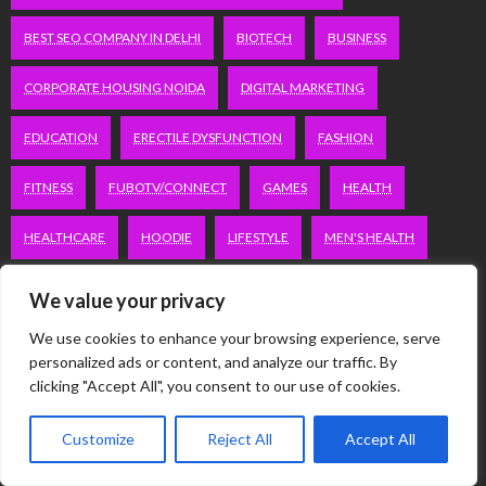
BEST SEO COMPANY IN DELHI
BIOTECH
BUSINESS
CORPORATE HOUSING NOIDA
DIGITAL MARKETING
EDUCATION
ERECTILE DYSFUNCTION
FASHION
FITNESS
FUBOTV/CONNECT
GAMES
HEALTH
HEALTHCARE
HOODIE
LIFESTYLE
MEN'S HEALTH
PEACOCK.COM/TV
PEACOCKTV.COM/TV
We value your privacy
SEO SERVICES COMPANY IN DELHI
We use cookies to enhance your browsing experience, serve
personalized ads or content, and analyze our traffic. By
clicking "Accept All", you consent to our use of cookies.
SERVICE APARTMENTS BANGALORE
SERVICE APARTMENTS DELHI
SERVICE APARTMENTS GACHIBOWLI
Customize
Reject All
Accept All