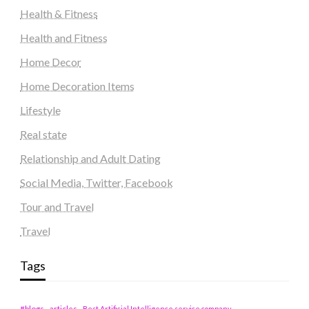
Health & Fitness
Health and Fitness
Home Decor
Home Decoration Items
Lifestyle
Real state
Relationship and Adult Dating
Social Media, Twitter, Facebook
Tour and Travel
Travel
Tags
#blogs
articles
Best Artificial Intelligence service company