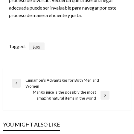
proceso de divorcio. Recuerda que la asesoría legal
adecuada puede ser invaluable para navegar por este
proceso de manera eficiente y justa.
Tagged:
law
Post
Cinnamon’s Advantages for Both Men and
Previous
Women
navigation
Post
Mango juice is the possibly the most
Next
amazing natural items in the world
Post
YOU MIGHT ALSO LIKE