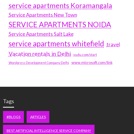
service apartments Koramangala
Service Apartments New Town
SERVICE APARTMENTS NOIDA
Service Apartments Salt Lake
service apartments whitefield
travel
Vacation rentals in Delhi
vudu.com/start
www.microsoft.com/link
Wordpress Development Company Delhi
Tags
#BLOGS
ARTICLES
BEST ARTIFICIAL INTELLIGENCE SERVICE COMPANY