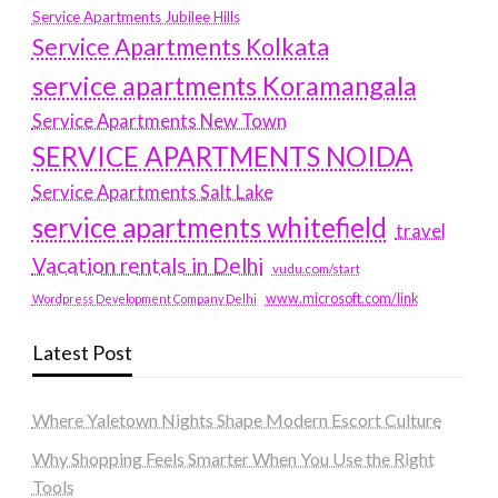
Service Apartments Jubilee Hills
Service Apartments Kolkata
service apartments Koramangala
Service Apartments New Town
SERVICE APARTMENTS NOIDA
Service Apartments Salt Lake
service apartments whitefield
travel
Vacation rentals in Delhi
vudu.com/start
www.microsoft.com/link
Wordpress Development Company Delhi
Latest Post
Where Yaletown Nights Shape Modern Escort Culture
Why Shopping Feels Smarter When You Use the Right
Tools