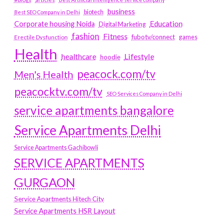
business
biotech
Best SEO Company in Delhi
Education
Corporate housing Noida
Digital Marketing
fashion
Fitness
fubotv/connect
games
Erectile Dysfunction
Health
Lifestyle
healthcare
hoodie
peacock.com/tv
Men's Health
peacocktv.com/tv
SEO Services Company in Delhi
service apartments bangalore
Service Apartments Delhi
Service Apartments Gachibowli
SERVICE APARTMENTS
GURGAON
Service Apartments Hitech City
Service Apartments HSR Layout