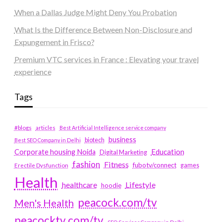
When a Dallas Judge Might Deny You Probation
What Is the Difference Between Non-Disclosure and
Expungement in Frisco?
Premium VTC services in France : Elevating your travel
experience
Tags
#blogs
articles
Best Artificial Intelligence service company
business
biotech
Best SEO Company in Delhi
Education
Corporate housing Noida
Digital Marketing
fashion
Fitness
fubotv/connect
games
Erectile Dysfunction
Health
Lifestyle
healthcare
hoodie
peacock.com/tv
Men's Health
peacocktv.com/tv