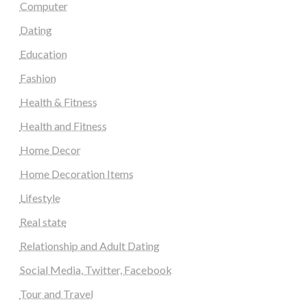
Computer
Dating
Education
Fashion
Health & Fitness
Health and Fitness
Home Decor
Home Decoration Items
Lifestyle
Real state
Relationship and Adult Dating
Social Media, Twitter, Facebook
Tour and Travel