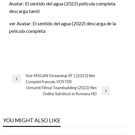
Avatar: El sentido del agua (2022) película completa
descarga tamil
ver Avatar: El sentido del agua (2022) descarga de la
película completa
Post
Voir M3GAN Streaming VF | [2023] film
Previous
Complet francais VOSTER
navigation
Post
Urmariti Filmul Teambuilding (2022) film
Next
Online Subtitrat in Romana HD
Post
YOU MIGHT ALSO LIKE