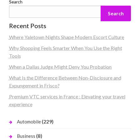
Search
Search
Recent Posts
Where Yaletown Nights Shape Modern Escort Culture
Why Shopping Feels Smarter When You Use the Right
Tools
When a Dallas Judge Might Deny You Probation
What Is the Difference Between Non-Disclosure and
Expungement in Frisco?
Premium VTC services in France : Elevating your travel
experience
(229)
Automobile
(8)
Business