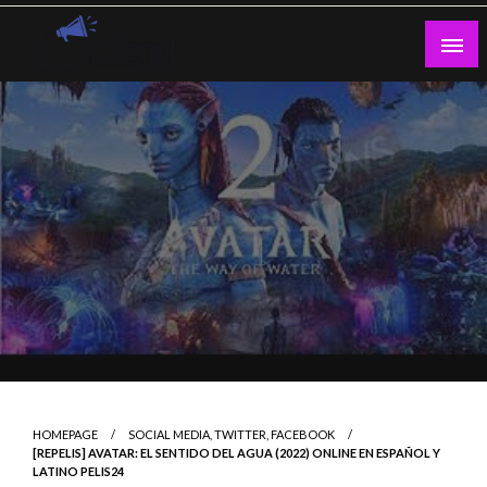
Skip
to
content
Guest Blogs Posting
HOMEPAGE
SOCIAL MEDIA, TWITTER, FACEBOOK
[REPELIS] AVATAR: EL SENTIDO DEL AGUA (2022) ONLINE EN ESPAÑOL Y
LATINO PELIS24