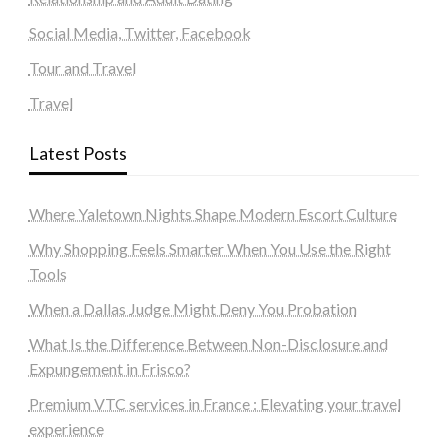
Social Media, Twitter, Facebook
Tour and Travel
Travel
Latest Posts
Where Yaletown Nights Shape Modern Escort Culture
Why Shopping Feels Smarter When You Use the Right
Tools
When a Dallas Judge Might Deny You Probation
What Is the Difference Between Non-Disclosure and
Expungement in Frisco?
Premium VTC services in France : Elevating your travel
experience