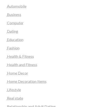
Automobile
Business
Computer
Dating
Education
Fashion
Health & Fitness
Health and Fitness
Home Decor
Home Decoration Items
Lifestyle
Real state
Relationship and Adult Dating