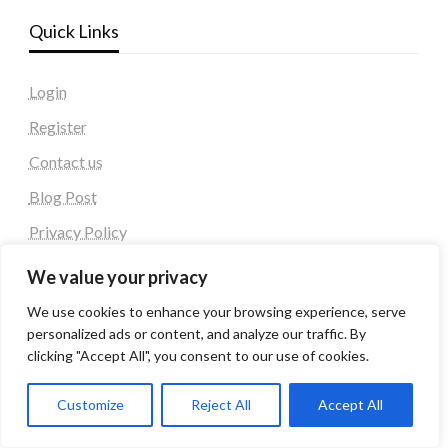
Quick Links
Login
Register
Contact us
Blog Post
Privacy Policy
We value your privacy
Blog Posting Website
We use cookies to enhance your browsing experience, serve
personalized ads or content, and analyze our traffic. By
Other 40 + DA Blog Posting Websites
clicking "Accept All", you consent to our use of cookies.
https://www.takeneasy.com
Customize
Reject All
Accept All
https://www.backlinkget.com/
https://www.getadultnow.com/